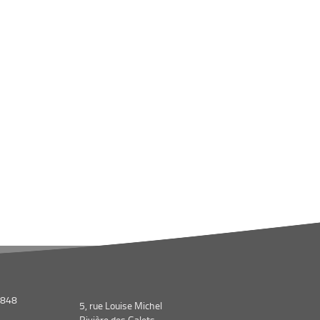
1848
5, rue Louise Michel
Rivière des Galets