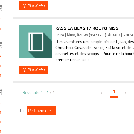
Plus d'infos
uement
3
KASS LA BLAG ! / KOUYO NISS
1
Livre | Niss, Kouyo (1971-....). Auteur | 2009
| Les aventures des people-péi, de Tijean, des
Chouchou, Goyav de France, Kaf la soi et de T
devinettes et des scoops... Pour fé rir la bouch
2
premier recueil de bl...
1
Plus d'infos
1
1
Résultats
1
-
5
/ 5
2
Pertinence
Tri :
1
1
1