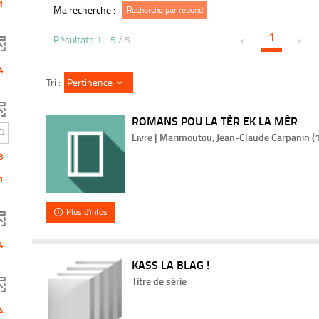
1
Ma recherche :
Recherche par rebond
1
Résultats
1
-
5
/ 5
4
Pertinence
Tri :
ROMANS POU LA TÈR EK LA MÈR
Livre | Marimoutou, Jean-Claude Carpanin (19
3
1
Plus d'infos
4
KASS LA BLAG !
Titre de série
4