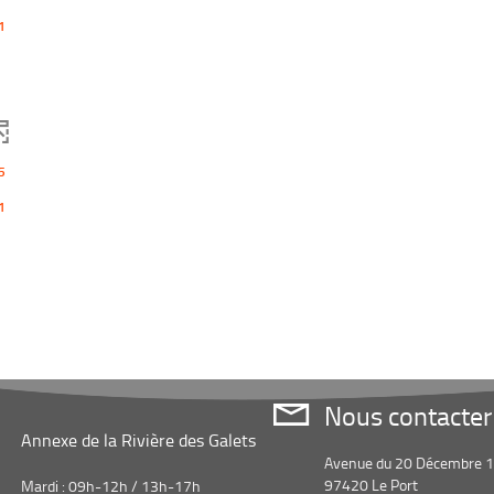
1
5
1
Nous contacter
Annexe de la Rivière des Galets
Avenue du 20 Décembre 
97420 Le Port
Mardi : 09h-12h / 13h-17h