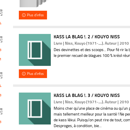
Plus d'infos
4
ent
KASS LA BLAG !. 2 / KOUYO NISS
Livre | Niss, Kouyo (1971-....). Auteur | 2010
Des devinettes et des scoops... Pour fé rir la 
3
le premier recueil de blagues 100 % kréol réu
1
Plus d'infos
4
KASS LA BLAG !. 3 / KOUYO NISS
3
Livre | Niss, Kouyo (1971-....). Auteur | 2010
Moins cher qu'une place de cinéma ou qu'un p
mais tellement meilleur pour la santé ! Ne pe
de kass lékui. Puisqu'on peut rire de tout, co
3
Desproges, à condition, bie...