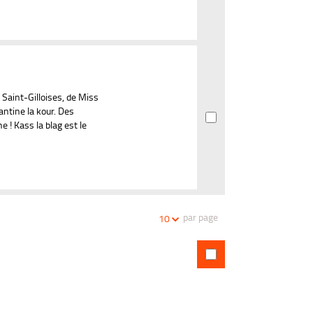
 Saint-Gilloises, de Miss
antine la kour. Des
e ! Kass la blag est le
par page
10