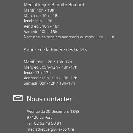
ajouter
automatiquement
mise
Médiathèque Benoîte Boulard
jour
le
à
Mardi : 10h - 18h
automatiquement
filtre
jour
Mercredi : 10h - 18h
-
Jeudi : 12h - 18h
automatiquement
la
Vendredi : 10h - 18h
recherche
Samedi : 10h - 18h
est
Nocturne les derniers vendredis du mois : 18h - 21h
mise
à
Annexe de la Rivière des Galets
jour
automatiquement
Mardi : 09h-12h / 13h-17h
Mercredi : 09h-12h / 13h-17h
Jeudi : 13h-17h
Vendredi : 09h-12h / 13h-17h
Samedi : 09h-12h / 13h-17h
Nous contacter
Avenue du 20 Décembre 1848
97420 Le Port
Tél : 02 62 43 50 91
mediatheque@ville-port.re