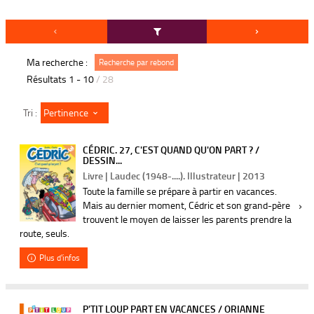
Ma recherche :
Recherche par rebond
Résultats
1
-
10
/ 28
Pertinence
Tri :
CÉDRIC. 27, C'EST QUAND QU'ON PART ? /
DESSIN...
Livre | Laudec (1948-....). Illustrateur | 2013
Toute la famille se prépare à partir en vacances.
Mais au dernier moment, Cédric et son grand-père
trouvent le moyen de laisser les parents prendre la
route, seuls.
Plus d'infos
P'TIT LOUP PART EN VACANCES / ORIANNE