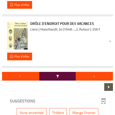
Plus d'infos
DRÔLE D'ENDROIT POUR DES VACANCES
Livre | Hoestlandt, Jo (1948-....). Auteur | 2001
Plus d'infos
SUGGESTIONS
-
-
-
Vivre-ensemble
Théâtre
Manga Shonen