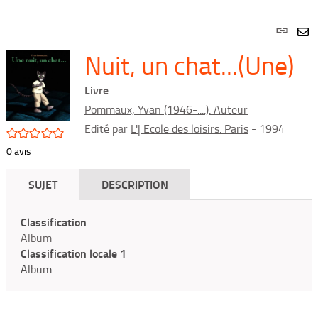
Lien
per
En
Nuit, un chat...(Une)
(Nou
par
fenê
mai
Livre
Pommaux, Yvan (1946-....). Auteur
Edité par
L'| Ecole des loisirs. Paris
- 1994
/5
0
avis
SUJET
DESCRIPTION
Classification
Album
Classification locale 1
Album