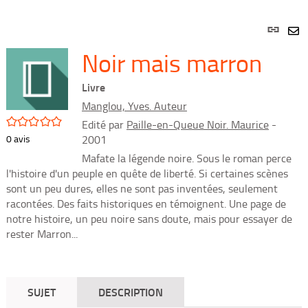
Lien
per
En
Noir mais marron
(Nou
par
fenê
mai
Livre
Manglou, Yves. Auteur
/5
Edité par
Paille-en-Queue Noir. Maurice
-
0
avis
2001
Mafate la légende noire. Sous le roman perce
l'histoire d'un peuple en quête de liberté. Si certaines scènes
sont un peu dures, elles ne sont pas inventées, seulement
racontées. Des faits historiques en témoignent. Une page de
notre histoire, un peu noire sans doute, mais pour essayer de
rester Marron...
SUJET
DESCRIPTION