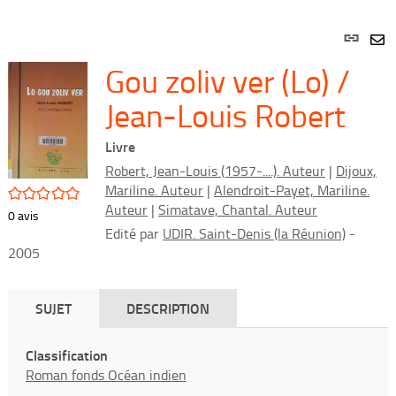
Lien
per
En
Gou zoliv ver (Lo) /
(Nou
par
fenê
mai
Jean-Louis Robert
Livre
Robert, Jean-Louis (1957-....). Auteur
|
Dijoux,
Mariline. Auteur
|
Alendroit-Payet, Mariline.
/5
Auteur
|
Simatave, Chantal. Auteur
0
avis
Edité par
UDIR. Saint-Denis (la Réunion)
-
2005
SUJET
DESCRIPTION
Classification
Roman fonds Océan indien