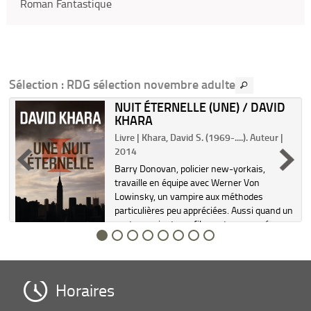
Roman Fantastique
Sélection
: RDG sélection novembre adulte
S
NUIT ÉTERNELLE (UNE) / DAVID
KHARA
Livre | Khara, David S. (1969-....). Auteur |
2014
s
Barry Donovan, policier new-yorkais,
-
travaille en équipe avec Werner Von
Lowinsky, un vampire aux méthodes
particulières peu appréciées. Aussi quand un
pasteur noir et son fils sont massacrés,
Barry demande à Werner de rester en d...
Horaires