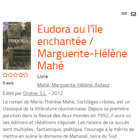
Lien
per
En
Eudora ou l'île
(Nou
par
fenê
mai
enchantée /
Marguerite-Hélène
Mahé
/5
Livre
0
avis
Mahé, Marguerite-Hélène. Auteur
Edité par
Orphie. S.L.
- 2012
Le roman de Marie-Thérèse Mahé, Sortilèges créoles, est un
classique de la littérature réunionnaise. Depuis sa première
parution dans la Revue des deux mondes en 1952, il aura vu
ses éditions et rééditions s'épuiser. Les raisons de ce succès
sont multiples : fantastique, poétique, l'ouvrage a le mérite de
mettre en scène le domaine de Mahavel, terre du Sud