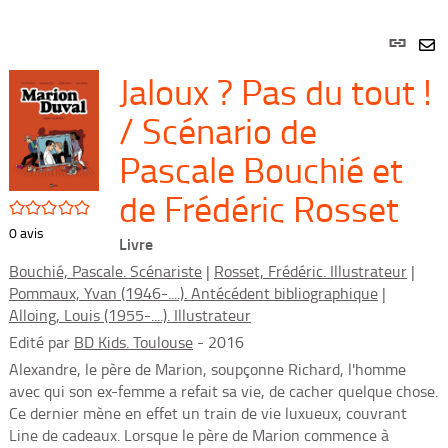
Lien
per
En
Jaloux ? Pas du tout !
(Nou
par
fenê
mai
/ Scénario de
Pascale Bouchié et
de Frédéric Rosset
/5
0
avis
Livre
Bouchié, Pascale. Scénariste
|
Rosset, Frédéric. Illustrateur
|
Pommaux, Yvan (1946-....). Antécédent bibliographique
|
Alloing, Louis (1955-....). Illustrateur
Edité par
BD Kids. Toulouse
- 2016
Alexandre, le père de Marion, soupçonne Richard, l'homme
avec qui son ex-femme a refait sa vie, de cacher quelque chose.
Ce dernier mène en effet un train de vie luxueux, couvrant
Line de cadeaux. Lorsque le père de Marion commence à