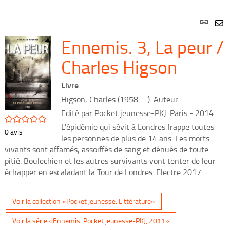
Lien
per
En
Ennemis. 3, La peur /
(Nou
par
fenê
mai
Charles Higson
Livre
Higson, Charles (1958-....). Auteur
Edité par
Pocket jeunesse-PKJ. Paris
- 2014
/5
L'épidémie qui sévit à Londres frappe toutes
0
avis
les personnes de plus de 14 ans. Les morts-
vivants sont affamés, assoiffés de sang et dénués de toute
pitié. Boulechien et les autres survivants vont tenter de leur
échapper en escaladant la Tour de Londres. Electre 2017
Voir la collection «Pocket jeunesse. Littérature»
Voir la série «Ennemis. Pocket jeunesse-PKJ, 2011»