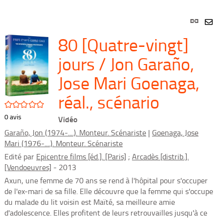
Lien
per
En
80 [Quatre-vingt]
(Nou
par
fenê
mai
jours / Jon Garaño,
Jose Mari Goenaga,
réal., scénario
/5
0
avis
Vidéo
Garaño, Jon (1974-....). Monteur. Scénariste
|
Goenaga, Jose
Mari (1976-....). Monteur. Scénariste
Edité par
Epicentre films [éd.]. [Paris]
;
Arcadès [distrib.].
[Vendoeuvres]
- 2013
Axun, une femme de 70 ans se rend à l'hôpital pour s'occuper
de l'ex-mari de sa fille. Elle découvre que la femme qui s'occupe
du malade du lit voisin est Maïté, sa meilleure amie
d'adolescence. Elles profitent de leurs retrouvailles jusqu'à ce