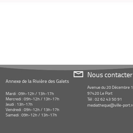
Nous contacter
Annexe de la Rivière des Galets
Avenue du 20 Décembre 
97420 Le Port
Mardi : 09h-12h / 13h-17h
Mercredi : 09h-12h / 13h-17h
Tél : 02 62 43 50 91
Jeudi : 13h-17h
mediatheque@ville-port.r
Vendredi : 09h-12h / 13h-17h
Samedi : 09h-12h / 13h-17h