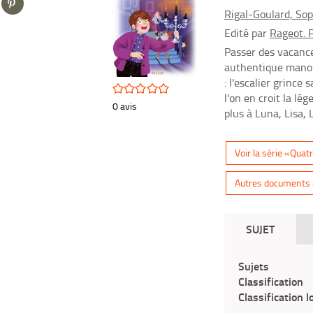
tumblr
fenêtre)
sur
Rigal-Goulard, Soph
(Nouvelle
pinterest
fenêtre)
Edité par
Rageot. P
(Nouvelle
Passer des vacance
fenêtre)
authentique manoir
: l'escalier grince
/5
l'on en croit la lé
0
avis
plus à Luna, Lisa,
Voir la série «Quat
Autres documents d
SUJET
Sujets
Classification
Classification l