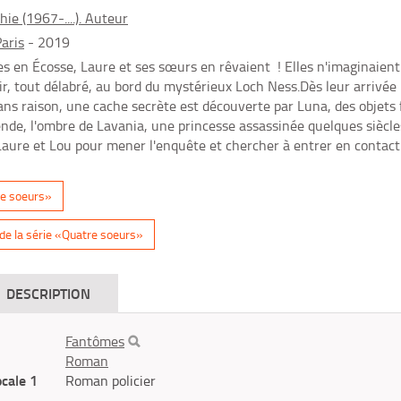
ie (1967-....). Auteur
aris
- 2019
s en Écosse, Laure et ses sœurs en rêvaient ! Elles n'imaginaient
, tout délabré, au bord du mystérieux Loch Ness.Dès leur arrivée 
 sans raison, une cache secrète est découverte par Luna, des objets f
gende, l'ombre de Lavania, une princesse assassinée quelques siècles 
 Laure et Lou pour mener l'enquête et chercher à entrer en contac
re soeurs»
e la série «Quatre soeurs»
DESCRIPTION
Fantômes
Roman
ocale 1
Roman policier