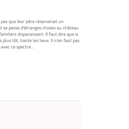
fenêtre)
mail
 pas que leur père réserverait un
il se passe d'étranges choses au château
amiliers disparaissent. Il faut dire que si
plus tôt, hante les lieux. Il n'en faut pas
t avec ce spectre…