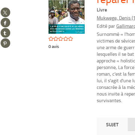
Livre
Partager
sur
Mukwege, Denis (19
Partager
twitter
Edité par
Gallimar
sur
(Nouvelle
Partager
facebook
Surnommé « l'homm
fenêtre)
sur
/5
(Nouvelle
victimes de sévice
Partager
tumblr
fenêtre)
0
avis
une arme de guerre
sur
(Nouvelle
pinterest
lesquelles il se ba
fenêtre)
(Nouvelle
approche « holisti
fenêtre)
personne, La force
roman, c'est la fe
lui, il s'agit d'une
consacrée à la méd
nous invite à repe
survivantes.
SUJET