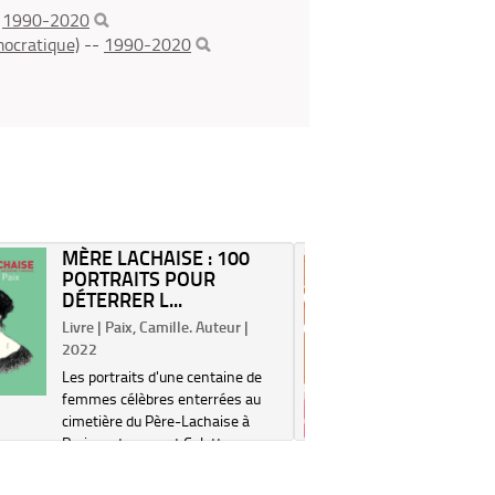
-
1990-2020
ocratique)
--
1990-2020
MÈRE LACHAISE : 100
CECI E
PORTRAITS POUR
FAÏZA 
DÉTERRER L...
MEY,...
Livre | Paix, Camille. Auteur |
Livre | 20
2022
Six récits
Les portraits d'une centaine de
corps fémi
femmes célèbres enterrées au
soi tout e
cimetière du Père-Lachaise à
l'histoire
Paris, notamment Colette,
évènement
Gertrude Stein, Hubertine Auclert
des anné
et Gisèle Halimi.
travers l