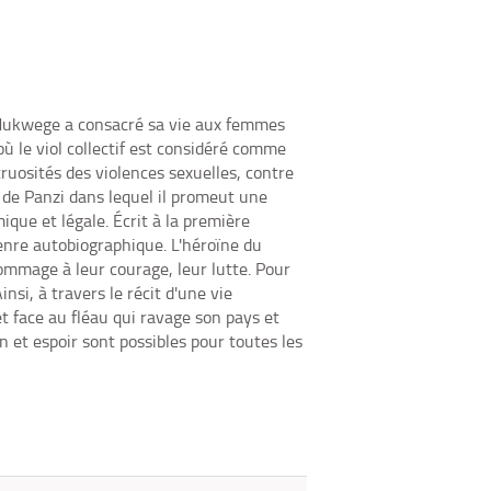
fenêtre)
mail
Mukwege a consacré sa vie aux femmes
 le viol collectif est considéré comme
uosités des violences sexuelles, contre
al de Panzi dans lequel il promeut une
ique et légale. Écrit à la première
enre autobiographique. L'héroïne du
mmage à leur courage, leur lutte. Pour
insi, à travers le récit d'une vie
 face au fléau qui ravage son pays et
 et espoir sont possibles pour toutes les