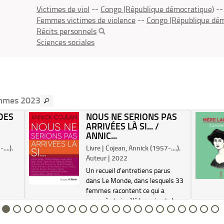
Victimes de viol
--
Congo (République démocratique)
-
Femmes victimes de violence
--
Congo (République dém
Récits personnels
Sciences sociales
emmes 2023
 DES
NOUS NE SERIONS PAS
ARRIVÉES LÀ SI... /
ANNIC...
...).
Livre | Cojean, Annick (1957-....).
Auteur | 2022
Un recueil d'entretiens parus
dans Le Monde, dans lesquels 33
femmes racontent ce qui a
marqué et aiguillé leur vie, de leurs
rencontres à leurs lectures, en
passant par leurs joies et leurs