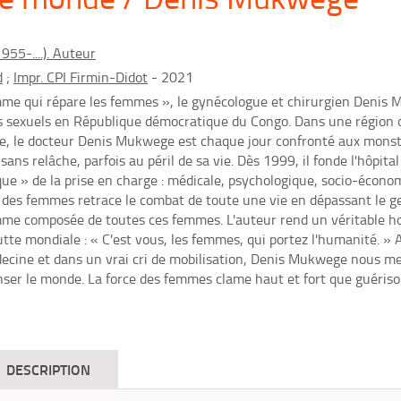
55-....). Auteur
d
;
Impr. CPI Firmin-Didot
- 2021
e qui répare les femmes », le gynécologue et chirurgien Denis 
s sexuels en République démocratique du Congo. Dans une région où
, le docteur Denis Mukwege est chaque jour confronté aux monstr
t sans relâche, parfois au péril de sa vie. Dès 1999, il fonde l'hôpit
que » de la prise en charge : médicale, psychologique, socio-économ
 des femmes retrace le combat de toute une vie en dépassant le g
mme composée de toutes ces femmes. L'auteur rend un véritable ho
 lutte mondiale : « C'est vous, les femmes, qui portez l'humanité. » A
ecine et dans un vrai cri de mobilisation, Denis Mukwege nous met
nser le monde. La force des femmes clame haut et fort que guérison
DESCRIPTION