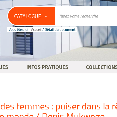
CATALOGUE
Vous êtes ici :
Accueil
/
Détail du document
UES
INFOS PRATIQUES
COLLECTION
 des femmes : puiser dans la r
 le monde / Denis Mukwege