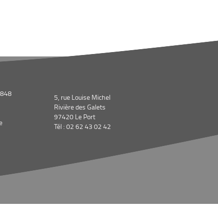
©Electre 
1848
5, rue Louise Michel
Rivière des Galets
97420 Le Port
e
Tél : 02 62 43 02 42