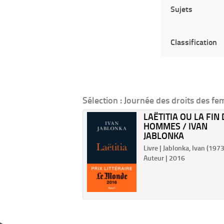
Sujets
Classification
Sélection
: Journée des droits des f
CO DES FILLES,
LAËTITIA OU LA FIN
ON 2017 : LE VRAI,
HOMMES / IVAN
JABLONKA
 Rouyer, Dominique Alice.
Livre | Jablonka, Ivan (1973-.
| 2016
Auteur | 2016
ionnaire actualisé répond
stions des adolescentes,
e des sujets d'actualité et
azine avec des pages
 beauté. Par ordre
tique, il aborde les grands