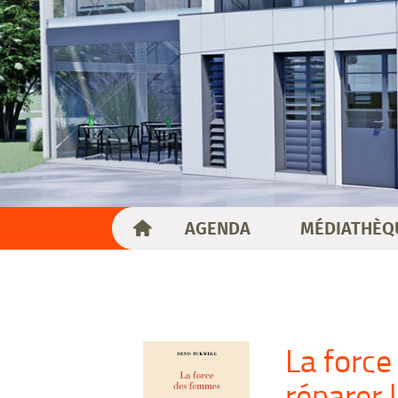
AGENDA
MÉDIATHÈQ
La force
réparer