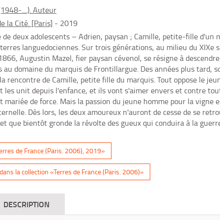
(1948-....). Auteur
e la Cité. [Paris]
- 2019
 de deux adolescents – Adrien, paysan ; Camille, petite-fille d'un 
s terres languedociennes. Sur trois générations, au milieu du XIXe 
 1866, Augustin Mazel, fier paysan cévenol, se résigne à descendre 
 au domaine du marquis de Frontillargue. Des années plus tard, son
t la rencontre de Camille, petite fille du marquis. Tout oppose le jeun
 les unit depuis l'enfance, et ils vont s'aimer envers et contre to
st mariée de force. Mais la passion du jeune homme pour la vigne es
ternelle. Dès lors, les deux amoureux n'auront de cesse de se retro
 et que bientôt gronde la révolte des gueux qui conduira à la guerre
«Terres de France (Paris. 2006), 2019»
ans la collection «Terres de France (Paris. 2006)»
DESCRIPTION