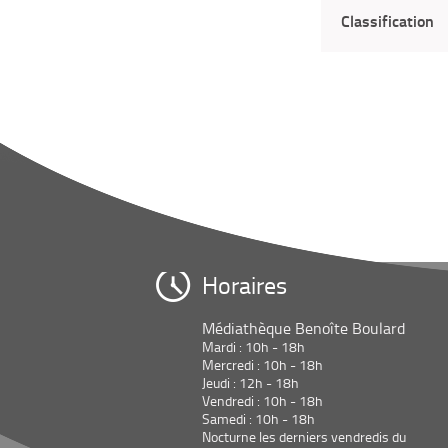
Classification
Horaires
Médiathèque Benoîte Boulard
Mardi : 10h - 18h
Mercredi : 10h - 18h
Jeudi : 12h - 18h
Vendredi : 10h - 18h
Samedi : 10h - 18h
Nocturne les derniers vendredis du