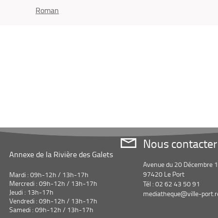
Roman
Nous contacter
Annexe de la Rivière des Galets
Avenue du 20 Décembre 
97420 Le Port
Mardi : 09h-12h / 13h-17h
Mercredi : 09h-12h / 13h-17h
Tél : 02 62 43 50 91
Jeudi : 13h-17h
mediatheque@ville-port.r
Vendredi : 09h-12h / 13h-17h
Samedi : 09h-12h / 13h-17h