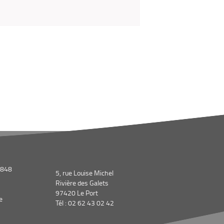
1848
5, rue Louise Michel
Rivière des Galets
97420 Le Port
e
Tél : 02 62 43 02 42