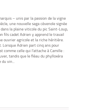
fenêtre)
mail
marquis – unis par la passion de la vigne
siècle, une nouvelle saga cévenole signée
dans la plaine viticole du pic Saint-Loup,
 fils cadet Adrien y apprend le travail
e ouvrier agricole et la riche héritière.
ut. Lorsque Adrien part cinq ans pour
t comme celle qui l'attache à Camille :
uver, tandis que le fléau du phylloxéra
 du vin...