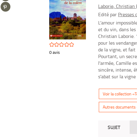
sur
(Nouvelle
Partager
Laborie, Christian 
tumblr
fenêtre)
sur
(Nouvelle
Edité par
Presses d
pinterest
fenêtre)
L'amour impossible
(Nouvelle
et du vin, dans le
fenêtre)
Christian Laborie.
pour les vendanges
/5
de la vigne, et fai
0
avis
Pourtant, un secret
l'armée, Camille e
sincère, intense, é
s'abat sur la vigne
Voir la collection 
Autres documents d
SUJET