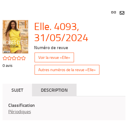
Lien
per
En
Elle. 4093,
(Nou
par
fenê
mai
31/05/2024
Numéro de revue
/5
Voir la revue «Elle»
0
avis
Autres numéros de la revue «Elle»
SUJET
DESCRIPTION
Classification
Périodiques