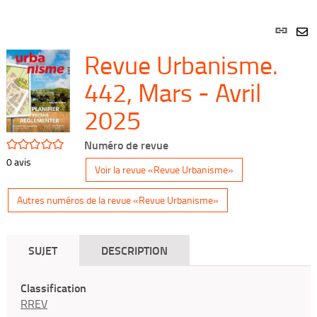
Lien
per
En
Revue Urbanisme.
(Nou
par
fenê
mai
442, Mars - Avril
2025
/5
Numéro de revue
0
avis
Voir la revue «Revue Urbanisme»
Autres numéros de la revue «Revue Urbanisme»
SUJET
DESCRIPTION
Classification
RREV