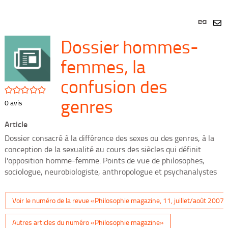
Lien
per
En
Dossier hommes-
(Nou
par
fenê
mai
femmes, la
confusion des
/5
genres
0
avis
Article
Dossier consacré à la différence des sexes ou des genres, à la
conception de la sexualité au cours des siècles qui définit
l'opposition homme-femme. Points de vue de philosophes,
sociologue, neurobiologiste, anthropologue et psychanalystes
Voir le numéro de la revue «Philosophie magazine, 11, juillet/août 2007»
Autres articles du numéro «Philosophie magazine»