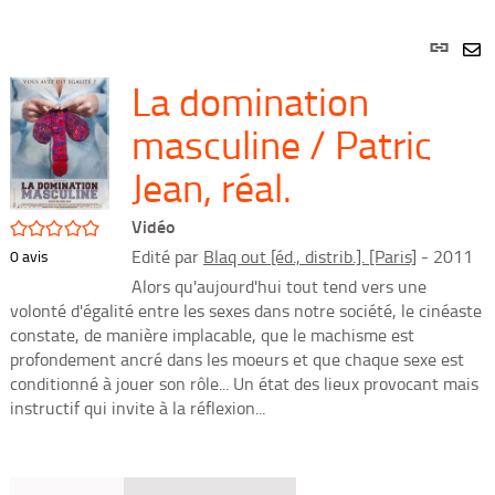
Lien
per
En
La domination
(Nou
par
fenê
mai
masculine / Patric
Jean, réal.
Vidéo
/5
Edité par
Blaq out [éd., distrib.]. [Paris]
- 2011
0
avis
Alors qu'aujourd'hui tout tend vers une
volonté d'égalité entre les sexes dans notre société, le cinéaste
constate, de manière implacable, que le machisme est
profondement ancré dans les moeurs et que chaque sexe est
conditionné à jouer son rôle... Un état des lieux provocant mais
instructif qui invite à la réflexion...