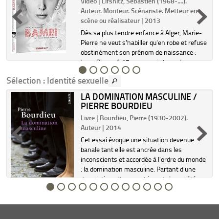
Vidéo | Lifshitz, Sébastien (1968-....).
Auteur. Monteur. Scénariste. Metteur en
scène ou réalisateur | 2013
Dès sa plus tendre enfance à Alger, Marie-
Pierre ne veut s'habiller qu'en robe et refuse
obstinément son prénom de naissance :
Jean-Pierre. A 17 ans, sa vie bascule
lorsqu'elle découvre la revue d'un cabaret de
Sélection
: Identité sexuelle
travestis en tourné...
LA DOMINATION MASCULINE /
PIERRE BOURDIEU
Livre | Bourdieu, Pierre (1930-2002).
Auteur | 2014
Cet essai évoque une situation devenue
banale tant elle est ancrée dans les
inconscients et accordée à l'ordre du monde
: la domination masculine. Partant d'une
description ethnographique de la société
kabyle, Pierre Bourdieu expl...