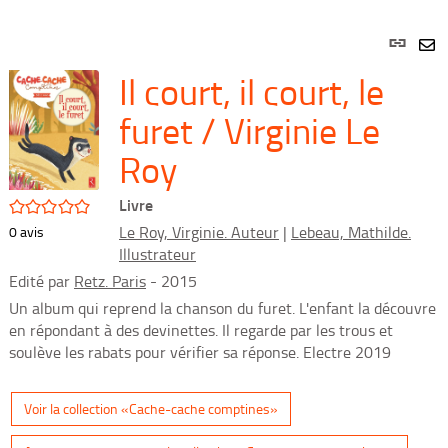
Lien
per
En
Il court, il court, le
(Nou
par
fenê
mai
furet / Virginie Le
Roy
Livre
/5
Le Roy, Virginie. Auteur
|
Lebeau, Mathilde.
0
avis
Illustrateur
Edité par
Retz. Paris
- 2015
Un album qui reprend la chanson du furet. L'enfant la découvre
en répondant à des devinettes. Il regarde par les trous et
soulève les rabats pour vérifier sa réponse. Electre 2019
Voir la collection «Cache-cache comptines»