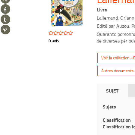
sur
Partager
twitter
Livre
sur
(Nouvelle
Partager
Lallemand, Oriann
facebook
fenêtre)
sur
(Nouvelle
Edité par
Auzou. P
Partager
tumblr
fenêtre)
/5
sur
Quarante personnag
(Nouvelle
pinterest
de diverses période
0
avis
fenêtre)
(Nouvelle
fenêtre)
Voir la collection 
Autres documents d
SUJET
Sujets
Classification
Classification l