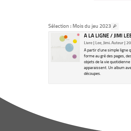
Sélection
: Mois du jeu 2023
4 JEUX DE
A LA LIGNE / JIMI LE
EURS, DE FORMES
Livre | Lee, Jimi. Auteur | 2
 MOTS...
A partir d'une simple ligne q
 Raynaud, Patrick
forme au gré des pages, de
..). Illustrateur | 2019
objets de la vie quotidienne
 un système de découpe
apparaissent. Un album av
s bandes, le livre permet de
découpes.
rmer 24 feuilles colorées
courts textes poétiques en
s de combinaisons de
s et de mots.