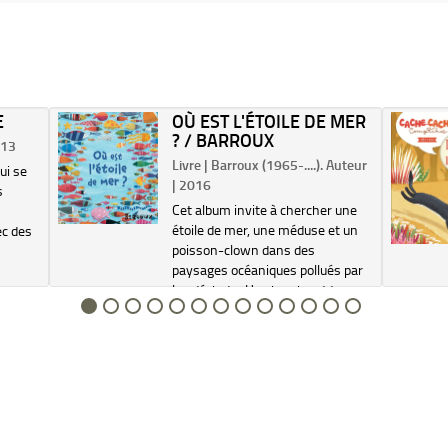
E
OÙ EST L'ÉTOILE DE MER
? / BARROUX
013
Livre | Barroux (1965-....). Auteur
ui se
| 2016
s
Cet album invite à chercher une
étoile de mer, une méduse et un
ec des
poisson-clown dans des
paysages océaniques pollués par
les déchets. Un cherche et trouve
pour inciter les enfants à protéger
les milieux sous-marins. Electre
2017