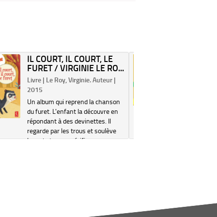
IL COURT, IL COURT, LE
1, 2, 3
FURET / VIRGINIE LE RO...
LE CHEM
Livre | Le Roy, Virginie. Auteur |
Livre | Ch
2015
(1971-....
Un album qui reprend la chanson
Un album 
du furet. L'enfant la découvre en
relief à s
répondant à des devinettes. Il
Electre 2
regarde par les trous et soulève
les rabats pour vérifier sa
réponse. Electre 2019