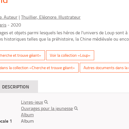
e. Auteur
|
Thuillier, Eléonore. Illustrateur
aris
- 2020
es et objets parmi lesquels les héros de l'univers de Loup sont à
s historiques telles que la préhistoire, la Chine médiévale ou enco
«Cherche et trouve géant»
Voir la collection «Loup»
ans la collection «Cherche et trouve géant»
Autres documents dans la 
DESCRIPTION
Livres-jeux
Ouvrages pour la jeunesse
Album
ocale 1
Album