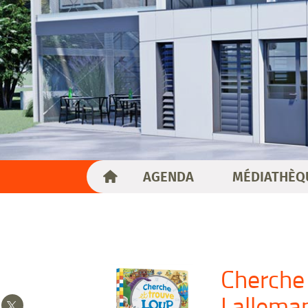
AGENDA
MÉDIATHÈQ
Cherche 
Lallema
Partager