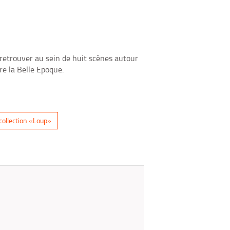
fenêtre)
mail
 retrouver au sein de huit scènes autour
re la Belle Epoque.
collection «Loup»