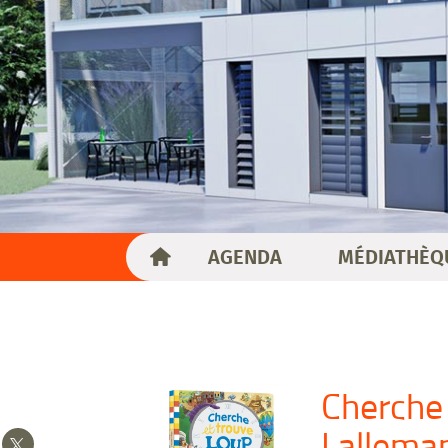
AGENDA
MÉDIATHÈQ
Cherche 
Lallema
Partager