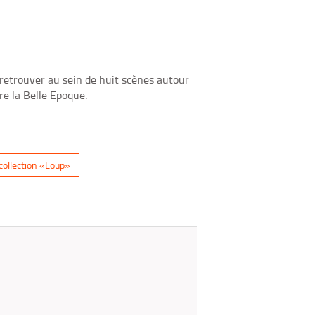
fenêtre)
mail
 retrouver au sein de huit scènes autour
re la Belle Epoque.
collection «Loup»