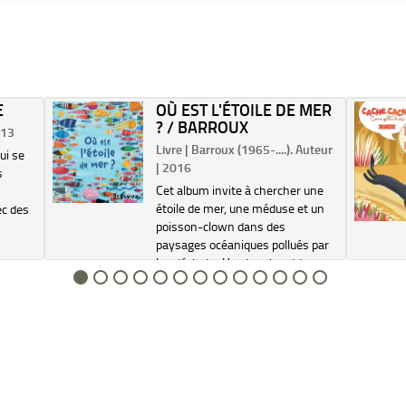
E
OÙ EST L'ÉTOILE DE MER
? / BARROUX
013
Livre | Barroux (1965-....). Auteur
ui se
| 2016
s
Cet album invite à chercher une
étoile de mer, une méduse et un
ec des
poisson-clown dans des
paysages océaniques pollués par
les déchets. Un cherche et trouve
pour inciter les enfants à protéger
les milieux sous-marins. Electre
2017