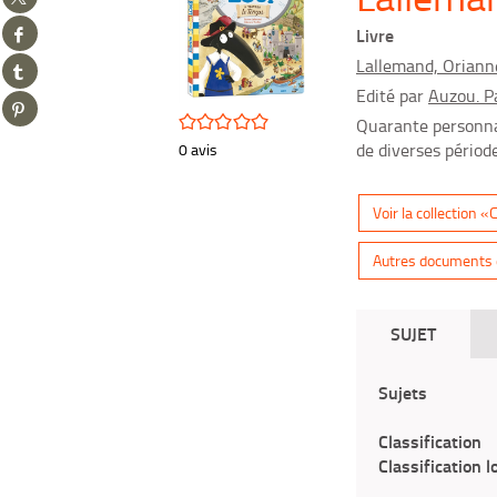
sur
Partager
twitter
Livre
sur
(Nouvelle
Partager
Lallemand, Oriann
facebook
fenêtre)
sur
(Nouvelle
Edité par
Auzou. P
Partager
tumblr
fenêtre)
/5
sur
Quarante personnag
(Nouvelle
pinterest
de diverses période
0
avis
fenêtre)
(Nouvelle
fenêtre)
Voir la collection 
Autres documents d
SUJET
Sujets
Classification
Classification l