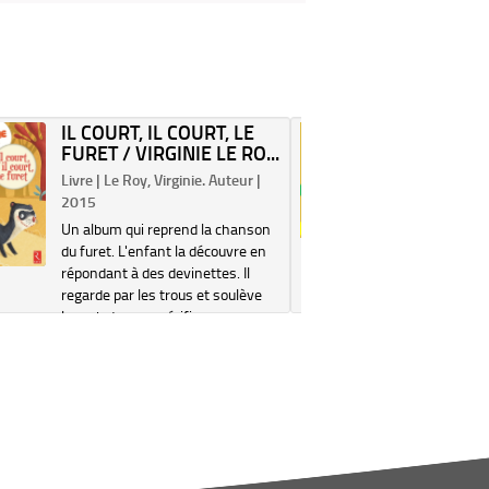
IL COURT, IL COURT, LE
1, 2, 3
FURET / VIRGINIE LE RO...
LE CHEM
Livre | Le Roy, Virginie. Auteur |
Livre | Ch
2015
(1971-....
Un album qui reprend la chanson
Un album 
du furet. L'enfant la découvre en
relief à s
répondant à des devinettes. Il
Electre 2
regarde par les trous et soulève
les rabats pour vérifier sa
réponse. Electre 2019