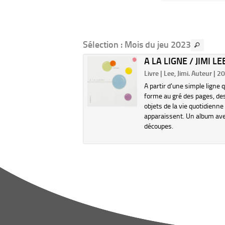
Sélection
: Mois du jeu 2023
4 JEUX DE
A LA LIGNE / JIMI LE
EURS, DE FORMES
Livre | Lee, Jimi. Auteur | 2
 MOTS...
A partir d'une simple ligne q
 Raynaud, Patrick
forme au gré des pages, de
..). Illustrateur | 2019
objets de la vie quotidienne
 un système de découpe
apparaissent. Un album av
s bandes, le livre permet de
découpes.
rmer 24 feuilles colorées
courts textes poétiques en
s de combinaisons de
s et de mots.