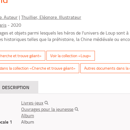
e. Auteur
|
Thuillier, Eléonore. Illustrateur
aris
- 2020
es et objets parmi lesquels les héros de l'univers de Loup sont à
s historiques telles que la préhistoire, la Chine médiévale ou enco
«Cherche et trouve géant»
Voir la collection «Loup»
ans la collection «Cherche et trouve géant»
Autres documents dans la 
DESCRIPTION
Livres-jeux
Ouvrages pour la jeunesse
Album
ocale 1
Album